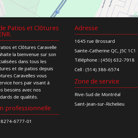
e Patios et Clôtures
Adresse
ENR.
1645 rue Brossard
atios et Clôtures Caravelle
Sainte-Catherine QC, J5C 1C1
haite la bienvenue sur son
Téléphone :
(450) 632-7918
cialisées dans tous les
tures et de patios depuis
Cell :
(514) 386-6574
lôtures Caravelles vous
Zone de service
rvice hors pair visant à
os besoins avec nos
Rive-Sud de Montréal
ndards de qualités.
Saint-Jean-sur-Richelieu
on professionnelle
 8274-6777-01