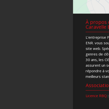
À propos d
Caravelle 
L’entreprise P
ENR. vous sou
site web. Spé
genres de clô
30 ans, les C
assurent un se
répondre à v
meilleurs sta
Associati
Licence RBQ
: