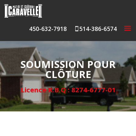
450-632-7918
514-386-6574

SOUMISSION POUR
CLÔTURE
Licence R.B.Q : 8274-6777-01