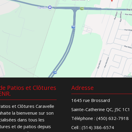
e Patios et Clôtures
Adresse
ENR.
1645 rue Brossard
atios et Clôtures Caravelle
Sainte-Catherine QC, J5C 1C1
haite la bienvenue sur son
Téléphone :
(450) 632-7918
cialisées dans tous les
tures et de patios depuis
Cell :
(514) 386-6574