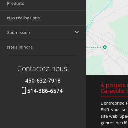
Produits
Nos réalisations
Soumission
Nous joindre
Soumission patio
Soumission de clôture
Contactez-nous!
450-632-7918
À propos d
Caravelle 

514-386-6574
L’entreprise P
ENR. vous sou
site web. Spé
genres de clô