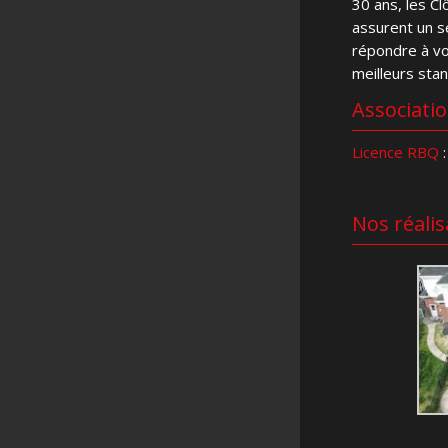
30 ans, les C
assurent un se
répondre à v
meilleurs sta
Associati
Licence RBQ
:
Nos réalis