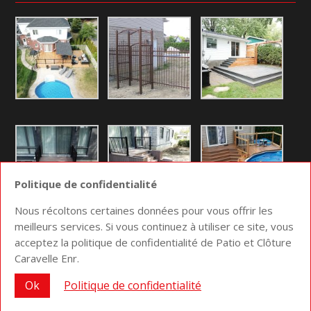
Politique de confidentialité
Nous récoltons certaines données pour vous offrir les
meilleurs services. Si vous continuez à utiliser ce site, vous
acceptez la politique de confidentialité de Patio et Clôture
Conception site web
Medialogue © 2026 | Optimisez
Caravelle Enr.
votre communication
Ok
Politique de confidentialité
Accueil
La compagnie
Plan du site
Politique de confidentialité