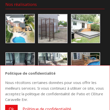
Nos réalisations
Politique de confidentialité
Nous récoltons certaines données pour vous offrir les
meilleurs services. Si vous continuez à utiliser ce site, vous
acceptez la politique de confidentialité de Patio et Clôture
Conception site web
Medialogue © 2026 | Optimisez
Caravelle Enr.
votre communication
Ok
Politique de confidentialité
Accueil
La compagnie
Plan du site