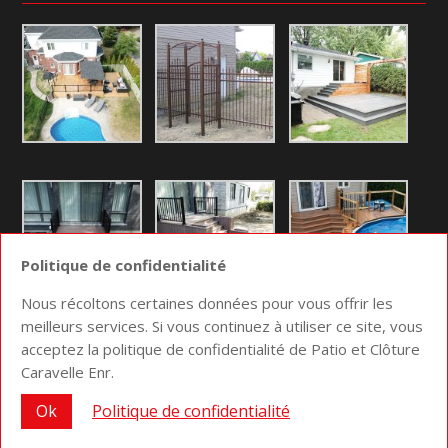
Politique de confidentialité
Nous récoltons certaines données pour vous offrir les
meilleurs services. Si vous continuez à utiliser ce site, vous
acceptez la politique de confidentialité de Patio et Clôture
Conception site web
Medialogue © 2026 | Optimisez
Caravelle Enr.
votre communication
Ok
Politique de confidentialité
Accueil
La compagnie
Plan du site
Politique de confidentialité